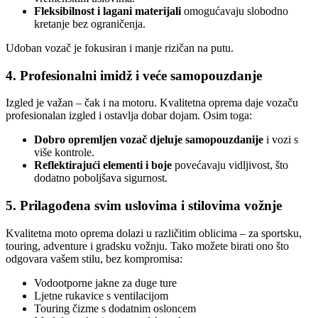
Fleksibilnost i lagani materijali
omogućavaju slobodno
kretanje bez ograničenja.
Udoban vozač je fokusiran i manje rizičan na putu.
4. Profesionalni imidž i veće samopouzdanje
Izgled je važan – čak i na motoru. Kvalitetna oprema daje vozaču
profesionalan izgled i ostavlja dobar dojam. Osim toga:
Dobro opremljen vozač djeluje samopouzdanije
i vozi s
više kontrole.
Reflektirajući elementi i boje
povećavaju vidljivost, što
dodatno poboljšava sigurnost.
5. Prilagođena svim uslovima i stilovima vožnje
Kvalitetna moto oprema dolazi u različitim oblicima – za sportsku,
touring, adventure i gradsku vožnju. Tako možete birati ono što
odgovara vašem stilu, bez kompromisa:
Vodootporne jakne za duge ture
Ljetne rukavice s ventilacijom
Touring čizme s dodatnim osloncem