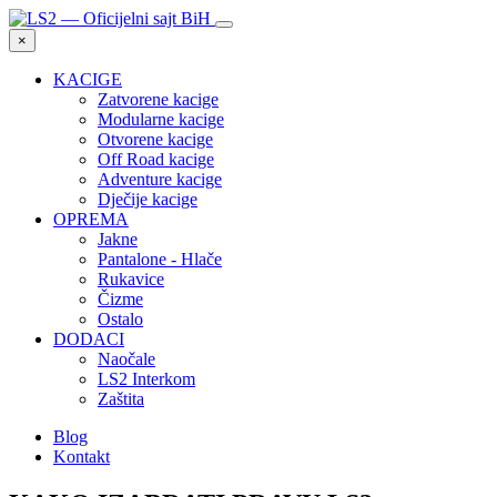
×
KACIGE
Zatvorene kacige
Modularne kacige
Otvorene kacige
Off Road kacige
Adventure kacige
Dječije kacige
OPREMA
Jakne
Pantalone - Hlače
Rukavice
Čizme
Ostalo
DODACI
Naočale
LS2 Interkom
Zaštita
Blog
Kontakt