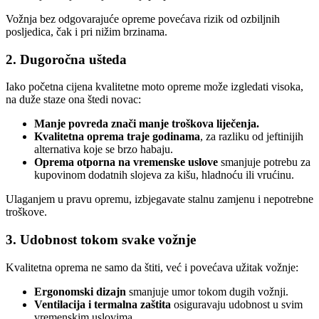
Vožnja bez odgovarajuće opreme povećava rizik od ozbiljnih
posljedica, čak i pri nižim brzinama.
2. Dugoročna ušteda
Iako početna cijena kvalitetne moto opreme može izgledati visoka,
na duže staze ona štedi novac:
Manje povreda znači manje troškova liječenja.
Kvalitetna oprema traje godinama
, za razliku od jeftinijih
alternativa koje se brzo habaju.
Oprema otporna na vremenske uslove
smanjuje potrebu za
kupovinom dodatnih slojeva za kišu, hladnoću ili vrućinu.
Ulaganjem u pravu opremu, izbjegavate stalnu zamjenu i nepotrebne
troškove.
3. Udobnost tokom svake vožnje
Kvalitetna oprema ne samo da štiti, već i povećava užitak vožnje:
Ergonomski dizajn
smanjuje umor tokom dugih vožnji.
Ventilacija i termalna zaštita
osiguravaju udobnost u svim
vremenskim uslovima.