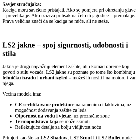
Savjet stručnjaka:
Kaciga mora savršeno pristajati. Ako se pomjera pri okretanju glave
– prevelika je. Ako izaziva pritisak na čelo ili jagodice – premala je.
Prava veličina znači da se kaciga ne miče, ali ne steže.
LS2 jakne – spoj sigurnosti, udobnosti i
stila
Jakna je drugi najvažniji element zaštite, ali i komad opreme koji
govori o stilu vozača. LS2 jakne su poznate po tome što kombinuju
tehničku izradu
i
urbani izgled
– možeš ih nositi i na motoru i van
njega.
Većina modela ima:
CE sertifikovane protektore
na ramenima i laktovima, uz
mogućnost dodavanja zaštite za leđa
Otpornost na vodu i vjetar
, uz prozračne zone
Termopodstavu
koja se može skinuti
Reflektujuće detalje za bolju vidljivost noću
Primjeri kao što su
LS2 Shadow
,
LS2 Scout
ili
LS2 Bullet
nude