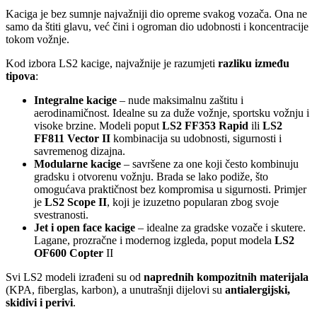
Kaciga je bez sumnje najvažniji dio opreme svakog vozača. Ona ne
samo da štiti glavu, već čini i ogroman dio udobnosti i koncentracije
tokom vožnje.
Kod izbora LS2 kacige, najvažnije je razumjeti
razliku između
tipova
:
Integralne kacige
– nude maksimalnu zaštitu i
aerodinamičnost. Idealne su za duže vožnje, sportsku vožnju i
visoke brzine. Modeli poput
LS2 FF353 Rapid
ili
LS2
FF811 Vector II
kombinacija su udobnosti, sigurnosti i
savremenog dizajna.
Modularne kacige
– savršene za one koji često kombinuju
gradsku i otvorenu vožnju. Brada se lako podiže, što
omogućava praktičnost bez kompromisa u sigurnosti. Primjer
je
LS2 Scope II
, koji je izuzetno popularan zbog svoje
svestranosti.
Jet i open face kacige
– idealne za gradske vozače i skutere.
Lagane, prozračne i modernog izgleda, poput modela
LS2
OF600 Copter
II
Svi LS2 modeli izrađeni su od
naprednih kompozitnih materijala
(KPA, fiberglas, karbon), a unutrašnji dijelovi su
antialergijski,
skidivi i perivi
.