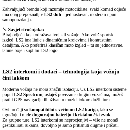
Zahvaljujući brendu koji razumije motocikliste, svaki komad odjeće
ima onaj prepoznatljiv
LS2 duh
– jednostavan, moderan i pun
samopouzdanja.
🔧
Savjet stručnjaka:
Biraj odjeću koja odražava tvoj stil vožnje. Ako voliš sportski
izgled, LS2 ima linije s dinamičnim krojevima i kontrastnim
detaljima. Ako preferiraš klasičan moto izgled – tu su jednostavne,
tamne boje i suptilni LS2 logo.
LS2 interkomi i dodaci – tehnologija koja vožnju
čini lakšom
Moderna vožnja ne mora značiti izolaciju. Uz LS2 interkom sisteme
poput
LS2 Spectrum
, ostaješ povezan s drugim vozačima, možeš
pratiti GPS navigaciju ili uživati u muzici tokom dužih tura.
Ovi uređaji su
kompatibilni s većinom LS2 kaciga
, lako se
ugrađuju i nude
dugotrajnu bateriju i kristalno čist zvuk
.
Za grupne ture, LS2 interkomi su neprocjenjivi – više ne moraš
gestikulirati rukama, dovoljno je samo pritisnuti dugme i pričati.