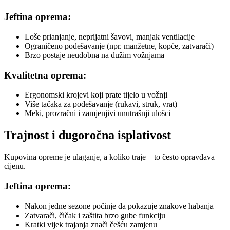
Jeftina oprema:
Loše prianjanje, neprijatni šavovi, manjak ventilacije
Ograničeno podešavanje (npr. manžetne, kopče, zatvarači)
Brzo postaje neudobna na dužim vožnjama
Kvalitetna oprema:
Ergonomski krojevi koji prate tijelo u vožnji
Više tačaka za podešavanje (rukavi, struk, vrat)
Meki, prozračni i zamjenjivi unutrašnji ulošci
Trajnost i dugoročna isplativost
Kupovina opreme je ulaganje, a koliko traje – to često opravdava
cijenu.
Jeftina oprema:
Nakon jedne sezone počinje da pokazuje znakove habanja
Zatvarači, čičak i zaštita brzo gube funkciju
Kratki vijek trajanja znači češću zamjenu