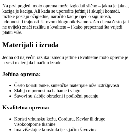
Na prvi pogled, moto oprema može izgledati slično – jakna je jakna,
kaciga je kaciga. Ali kada se uporedite jeftiniji i skuplji komadi,
razlike postaju očigledne, naročito kad je riječ o sigurnosti,
udobnosti i trajnosti. U ovom blogu otkrivamo zašto cijena često (ali
ne uvijek) znači razliku u kvalitetu – i kako prepoznati šta vrijedi
platiti više.
Materijali i izrada
Jedna od najvećih razlika između jeftine i kvalitetne moto opreme je
u vrsti materijala i načinu izrade.
Jeftina oprema:
Često koristi tanke, sintetičke materijale niže izdržljivosti
Slabija otpornost na habanje i vlagu
Šavovi su slabije obrađeni i podložni pucanju
Kvalitetna oprema:
Koristi vrhunsku kožu, Corduru, Kevlar ili druge
visokootporne tkanine
Ima višeslojne konstrukcije s jačim šavovima