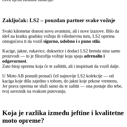
Zaključak: LS2 – pouzdan partner svake vožnje
Svaki kilometar donosi novu avanturu, ali i nove izazove. Bilo da
ideš na kratku gradsku vožnju ili višednevnu turu, LS2 oprema
omogućava ti da voziš
sigurno, udobno i s puno stila
.
Kacige, jakne, rukavice, dukserice i dodaci LS2 brenda nisu samo
proizvodi — to je filozofija vožnje koja spaja
adrenalin i
odgovornost
.
Zato biraj opremu koja će te zaštititi, ali i inspirisati da voziš dalje.
U Moto AB ponudi pronaći ćeš najnovije LS2 kolekcije — od
kaciga koje dišu zajedno s tobom, do jakni koje prkose vremenu.
Jer prava oprema ne služi samo da te zaštiti — ona postaje dio tebe,
tvoj saveznik na svakom putovanju.
Koja je razlika između jeftine i kvalitetne
moto opreme?