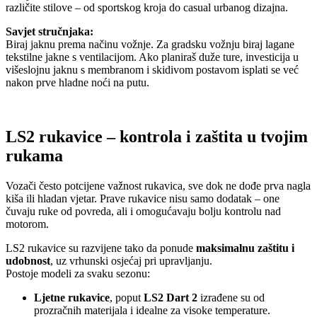
različite stilove – od sportskog kroja do casual urbanog dizajna.
Savjet stručnjaka:
Biraj jaknu prema načinu vožnje. Za gradsku vožnju biraj lagane
tekstilne jakne s ventilacijom. Ako planiraš duže ture, investicija u
višeslojnu jaknu s membranom i skidivom postavom isplati se već
nakon prve hladne noći na putu.
LS2 rukavice – kontrola i zaštita u tvojim
rukama
Vozači često potcijene važnost rukavica, sve dok ne dođe prva nagla
kiša ili hladan vjetar. Prave rukavice nisu samo dodatak – one
čuvaju ruke od povreda, ali i omogućavaju bolju kontrolu nad
motorom.
LS2 rukavice su razvijene tako da ponude
maksimalnu zaštitu i
udobnost
, uz vrhunski osjećaj pri upravljanju.
Postoje modeli za svaku sezonu:
Ljetne rukavice
, poput
LS2 Dart 2
izrađene su od
prozračnih materijala i idealne za visoke temperature.