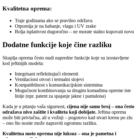
Kvalitetna oprema:
Traje godinama ako se pravilno održava
Otpornija je na habanje, vlagu i UV zrake
Bolja isplativost dugoročno – ne morate stalno kupovati novu
Dodatne funkcije koje čine razliku
Skuplja oprema često nudi napredne funkcije koje su izostavljene
kod jeftinijih modela:
Integrisani reflektirajući elementi
Ventilacioni otvori i termalni slojevi
Kompatibilnost s komunikacijskim sistemima
Mogućnost kombinovanja sa drugim komadima opreme iste
linije (npr. patent za spajanje jakne i pantalona)
Kada je u pitanju vaša sigurnost,
cijena nije samo broj – ona često
odražava nivo zaštite i kvaliteta koji dobijate.
Jeftina oprema
može biti privlačna, ali u vožnji – pogotovo kad stvari krenu po zlu
– ono što nosite može napraviti ogromnu razliku.
Kvalitetna moto oprema nije luksuz – ona je pametna i