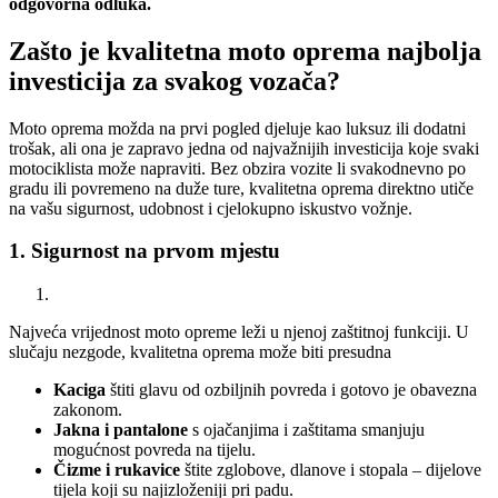
odgovorna odluka.
Zašto je kvalitetna moto oprema najbolja
investicija za svakog vozača?
Moto oprema možda na prvi pogled djeluje kao luksuz ili dodatni
trošak, ali ona je zapravo jedna od najvažnijih investicija koje svaki
motociklista može napraviti. Bez obzira vozite li svakodnevno po
gradu ili povremeno na duže ture, kvalitetna oprema direktno utiče
na vašu sigurnost, udobnost i cjelokupno iskustvo vožnje.
1. Sigurnost na prvom mjestu
Najveća vrijednost moto opreme leži u njenoj zaštitnoj funkciji. U
slučaju nezgode, kvalitetna oprema može biti presudna
Kaciga
štiti glavu od ozbiljnih povreda i gotovo je obavezna
zakonom.
Jakna i pantalone
s ojačanjima i zaštitama smanjuju
mogućnost povreda na tijelu.
Čizme i rukavice
štite zglobove, dlanove i stopala – dijelove
tijela koji su najizloženiji pri padu.