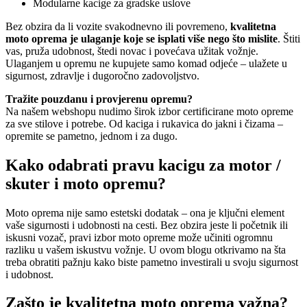
Modularne kacige za gradske uslove
Bez obzira da li vozite svakodnevno ili povremeno,
kvalitetna
moto oprema je ulaganje koje se isplati više nego što mislite
. Štiti
vas, pruža udobnost, štedi novac i povećava užitak vožnje.
Ulaganjem u opremu ne kupujete samo komad odjeće – ulažete u
sigurnost, zdravlje i dugoročno zadovoljstvo.
Tražite pouzdanu i provjerenu opremu?
Na našem webshopu nudimo širok izbor certificirane moto opreme
za sve stilove i potrebe. Od kaciga i rukavica do jakni i čizama –
opremite se pametno, jednom i za dugo.
Kako odabrati pravu kacigu za motor /
skuter i moto opremu?
Moto oprema nije samo estetski dodatak – ona je ključni element
vaše sigurnosti i udobnosti na cesti. Bez obzira jeste li početnik ili
iskusni vozač, pravi izbor moto opreme može učiniti ogromnu
razliku u vašem iskustvu vožnje. U ovom blogu otkrivamo na šta
treba obratiti pažnju kako biste pametno investirali u svoju sigurnost
i udobnost.
Zašto je kvalitetna moto oprema važna?