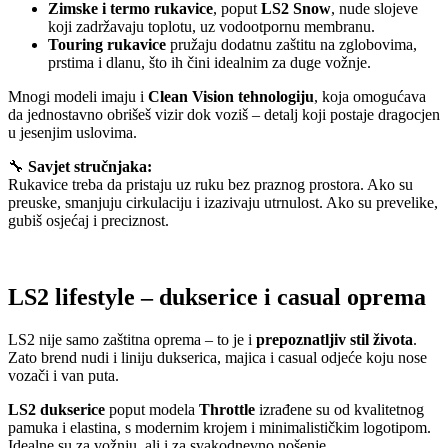
Zimske i termo rukavice
, poput
LS2 Snow
, nude slojeve
koji zadržavaju toplotu, uz vodootpornu membranu.
Touring rukavice
pružaju dodatnu zaštitu na zglobovima,
prstima i dlanu, što ih čini idealnim za duge vožnje.
Mnogi modeli imaju i
Clean Vision tehnologiju
, koja omogućava
da jednostavno obrišeš vizir dok voziš – detalj koji postaje dragocjen
u jesenjim uslovima.
🔧
Savjet stručnjaka:
Rukavice treba da pristaju uz ruku bez praznog prostora. Ako su
preuske, smanjuju cirkulaciju i izazivaju utrnulost. Ako su prevelike,
gubiš osjećaj i preciznost.
LS2 lifestyle – dukserice i casual oprema
LS2 nije samo zaštitna oprema – to je i
prepoznatljiv stil života
.
Zato brend nudi i liniju dukserica, majica i casual odjeće koju nose
vozači i van puta.
LS2 dukserice
poput modela
Throttle
izrađene su od kvalitetnog
pamuka i elastina, s modernim krojem i minimalističkim logotipom.
Idealne su za vožnju, ali i za svakodnevno nošenje.