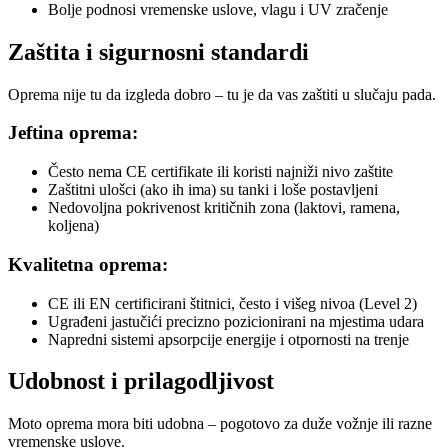
Bolje podnosi vremenske uslove, vlagu i UV zračenje
Zaštita i sigurnosni standardi
Oprema nije tu da izgleda dobro – tu je da vas zaštiti u slučaju pada.
Jeftina oprema:
Često nema CE certifikate ili koristi najniži nivo zaštite
Zaštitni ulošci (ako ih ima) su tanki i loše postavljeni
Nedovoljna pokrivenost kritičnih zona (laktovi, ramena,
koljena)
Kvalitetna oprema:
CE ili EN certificirani štitnici, često i višeg nivoa (Level 2)
Ugrađeni jastučići precizno pozicionirani na mjestima udara
Napredni sistemi apsorpcije energije i otpornosti na trenje
Udobnost i prilagodljivost
Moto oprema mora biti udobna – pogotovo za duže vožnje ili razne
vremenske uslove.