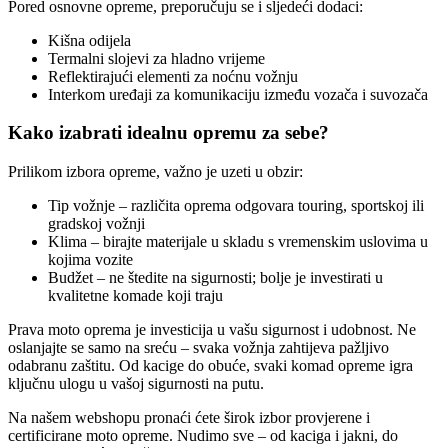
Pored osnovne opreme, preporučuju se i sljedeći dodaci:
Kišna odijela
Termalni slojevi za hladno vrijeme
Reflektirajući elementi za noćnu vožnju
Interkom uređaji za komunikaciju između vozača i suvozača
Kako izabrati idealnu opremu za sebe?
Prilikom izbora opreme, važno je uzeti u obzir:
Tip vožnje – različita oprema odgovara touring, sportskoj ili
gradskoj vožnji
Klima – birajte materijale u skladu s vremenskim uslovima u
kojima vozite
Budžet – ne štedite na sigurnosti; bolje je investirati u
kvalitetne komade koji traju
Prava moto oprema je investicija u vašu sigurnost i udobnost. Ne
oslanjajte se samo na sreću – svaka vožnja zahtijeva pažljivo
odabranu zaštitu. Od kacige do obuće, svaki komad opreme igra
ključnu ulogu u vašoj sigurnosti na putu.
Na našem webshopu pronaći ćete širok izbor provjerene i
certificirane moto opreme. Nudimo sve – od kaciga i jakni, do