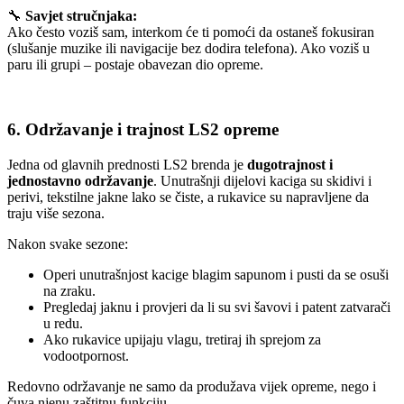
🔧
Savjet stručnjaka:
Ako često voziš sam, interkom će ti pomoći da ostaneš fokusiran
(slušanje muzike ili navigacije bez dodira telefona). Ako voziš u
paru ili grupi – postaje obavezan dio opreme.
6. Održavanje i trajnost LS2 opreme
Jedna od glavnih prednosti LS2 brenda je
dugotrajnost i
jednostavno održavanje
. Unutrašnji dijelovi kaciga su skidivi i
perivi, tekstilne jakne lako se čiste, a rukavice su napravljene da
traju više sezona.
Nakon svake sezone:
Operi unutrašnjost kacige blagim sapunom i pusti da se osuši
na zraku.
Pregledaj jaknu i provjeri da li su svi šavovi i patent zatvarači
u redu.
Ako rukavice upijaju vlagu, tretiraj ih sprejom za
vodootpornost.
Redovno održavanje ne samo da produžava vijek opreme, nego i
čuva njenu zaštitnu funkciju.