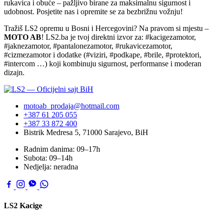
rukavica i obuće – pažljivo birane za maksimalnu sigurnost i
udobnost. Posjetite nas i opremite se za bezbrižnu vožnju!
Tražiš LS2 opremu u Bosni i Hercegovini? Na pravom si mjestu –
MOTO AB
! LS2.ba je tvoj direktni izvor za: #kacigezamotor,
#jaknezamotor, #pantalonezamotor, #rukavicezamotor,
#cizmezamotor i dodatke (#viziri, #podkape, #brile, #protektori,
#intercom …) koji kombinuju sigurnost, performanse i moderan
dizajn.
motoab_prodaja@hotmail.com
+387 61 205 055
+387 33 872 400
Bistrik Medresa 5, 71000 Sarajevo, BiH
Radnim danima: 09–17h
Subota: 09–14h
Nedjelja: neradna
LS2 Kacige