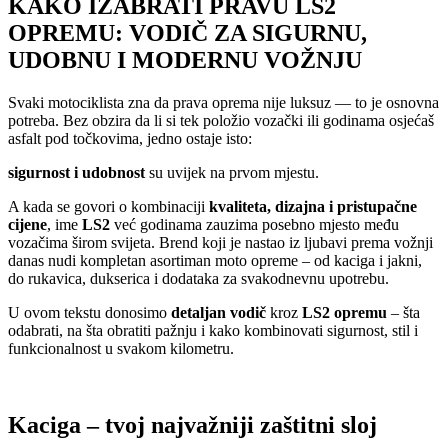
KAKO IZABRATI PRAVU LS2
OPREMU: VODIČ ZA SIGURNU,
UDOBNU I MODERNU VOŽNJU
Svaki motociklista zna da prava oprema nije luksuz — to je osnovna
potreba. Bez obzira da li si tek položio vozački ili godinama osjećaš
asfalt pod točkovima, jedno ostaje isto:
sigurnost i udobnost
su uvijek na prvom mjestu.
A kada se govori o kombinaciji
kvaliteta, dizajna i pristupačne
cijene
, ime
LS2
već godinama zauzima posebno mjesto među
vozačima širom svijeta. Brend koji je nastao iz ljubavi prema vožnji
danas nudi kompletan asortiman moto opreme – od kaciga i jakni,
do rukavica, dukserica i dodataka za svakodnevnu upotrebu.
U ovom tekstu donosimo
detaljan vodič
kroz
LS2 opremu
– šta
odabrati, na šta obratiti pažnju i kako kombinovati sigurnost, stil i
funkcionalnost u svakom kilometru.
Kaciga – tvoj najvažniji zaštitni sloj