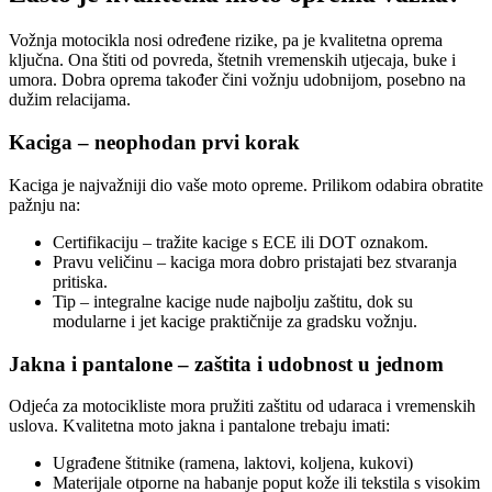
Vožnja motocikla nosi određene rizike, pa je kvalitetna oprema
ključna. Ona štiti od povreda, štetnih vremenskih utjecaja, buke i
umora. Dobra oprema također čini vožnju udobnijom, posebno na
dužim relacijama.
Kaciga – neophodan prvi korak
Kaciga je najvažniji dio vaše moto opreme. Prilikom odabira obratite
pažnju na:
Certifikaciju – tražite kacige s ECE ili DOT oznakom.
Pravu veličinu – kaciga mora dobro pristajati bez stvaranja
pritiska.
Tip – integralne kacige nude najbolju zaštitu, dok su
modularne i jet kacige praktičnije za gradsku vožnju.
Jakna i pantalone – zaštita i udobnost u jednom
Odjeća za motocikliste mora pružiti zaštitu od udaraca i vremenskih
uslova. Kvalitetna moto jakna i pantalone trebaju imati:
Ugrađene štitnike (ramena, laktovi, koljena, kukovi)
Materijale otporne na habanje poput kože ili tekstila s visokim