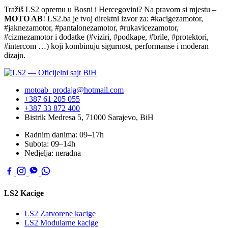
Tražiš LS2 opremu u Bosni i Hercegovini? Na pravom si mjestu –
MOTO AB
! LS2.ba je tvoj direktni izvor za: #kacigezamotor,
#jaknezamotor, #pantalonezamotor, #rukavicezamotor,
#cizmezamotor i dodatke (#viziri, #podkape, #brile, #protektori,
#intercom …) koji kombinuju sigurnost, performanse i moderan
dizajn.
motoab_prodaja@hotmail.com
+387 61 205 055
+387 33 872 400
Bistrik Medresa 5, 71000 Sarajevo, BiH
Radnim danima: 09–17h
Subota: 09–14h
Nedjelja: neradna
LS2 Kacige
LS2 Zatvorene kacige
LS2 Modularne kacige