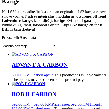
Kacige
Na
LS2.ba
pronađite širok asortiman originalnih LS2 kaciga za sve
stilove vožnje. Nudi se
integralne, modularne, otvorene, off-road
i adventure kacige
, kao i
dječije kacige
. Svi modeli garantuju
vrhunsku sigurnost, udobnost i dizajn. Kupi
LS2 kacige online u
BiH
uz brzu dostavu!
Prikaz svih 9 rezultata
ADVANT X CARBON
500,00
KM
Odaberi opcije
This product has multiple variants.
The options may be chosen on the product page
BOB II CARBON
592,00
KM
–
628,00
KM
Price range: 592,00 KM through
628,00 KM
Odaberi opcije
This product has multiple variants.