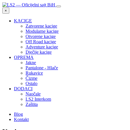
×
KACIGE
Zatvorene kacige
Modularne kacige
Otvorene kacige
Off Road kacige
Adventure kacige
Dječije kacige
OPREMA
Jakne
Pantalone - Hlače
Rukavice
Čizme
Ostalo
DODACI
Naočale
LS2 Interkom
Zaštita
Blog
Kontakt