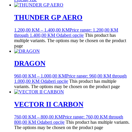
THUNDER GP AERO
1.200,00
KM
–
1.400,00
KM
Price range: 1.200,00 KM
through 1.400,00 KM
Odaberi opcije
This product has
multiple variants. The options may be chosen on the product
page
DRAGON
960,00
KM
–
1.000,00
KM
Price range: 960,00 KM through
1.000,00 KM
Odaberi opcije
This product has multiple
variants. The options may be chosen on the product page
VECTOR II CARBON
760,00
KM
–
800,00
KM
Price range: 760,00 KM through
800,00 KM
Odaberi opcije
This product has multiple variants.
The options may be chosen on the product page