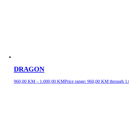
LS2 Oprema
LS2 Jakne
LS2 Pantalone
LS2 Rukavice
LS2 Čizme/Obuća
Ostalo
LS2 Dodaci
LS2 Naočale
LS2 interkom
LS2 Zaštita
© 2026 MOTO AB — LS2.ba. Sva prava zadržana.