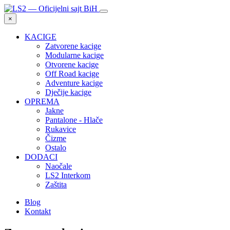
×
KACIGE
Zatvorene kacige
Modularne kacige
Otvorene kacige
Off Road kacige
Adventure kacige
Dječije kacige
OPREMA
Jakne
Pantalone - Hlače
Rukavice
Čizme
Ostalo
DODACI
Naočale
LS2 Interkom
Zaštita
Blog
Kontakt