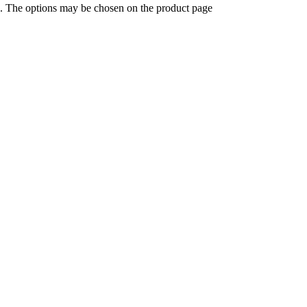
ts. The options may be chosen on the product page
gh 1.400,00 KM
Odaberi opcije
This product has multiple variants. Th
1.000,00 KM
Odaberi opcije
This product has multiple variants. The op
0,00 KM
Odaberi opcije
This product has multiple variants. The option