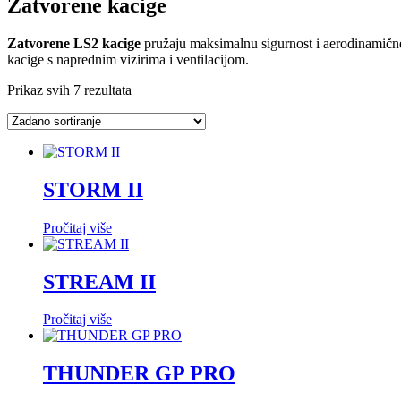
Zatvorene kacige
Zatvorene LS2 kacige
pružaju maksimalnu sigurnost i aerodinamične
kacige s naprednim vizirima i ventilacijom.
Prikaz svih 7 rezultata
STORM II
Pročitaj više
STREAM II
Pročitaj više
THUNDER GP PRO