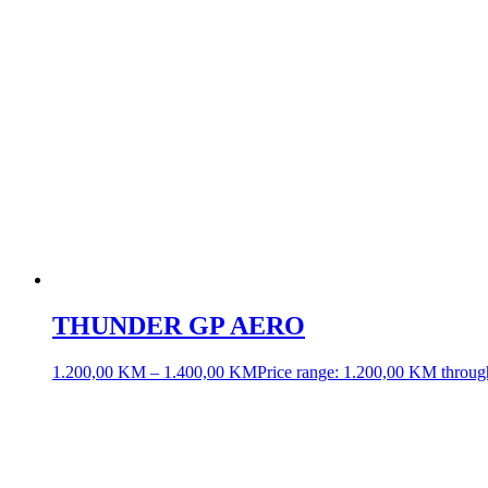
Tražiš LS2 opremu u Bosni i Hercegovini? Na pravom si mjestu –
M
(#viziri, #podkape, #brile, #protektori, #intercom …) koji kombinuju 
motoab_prodaja@hotmail.com
+387 61 205 055
+387 33 872 400
Bistrik Medresa 5, 71000 Sarajevo, BiH
Radnim danima: 09–17h
Subota: 09–14h
Nedjelja: neradna
LS2 Kacige
LS2 Zatvorene kacige
LS2 Modularne kacige
LS2 Otvorene kacige
LS2 Off Road kacige
LS2 Adventure kacige
LS2 Dječije kacige