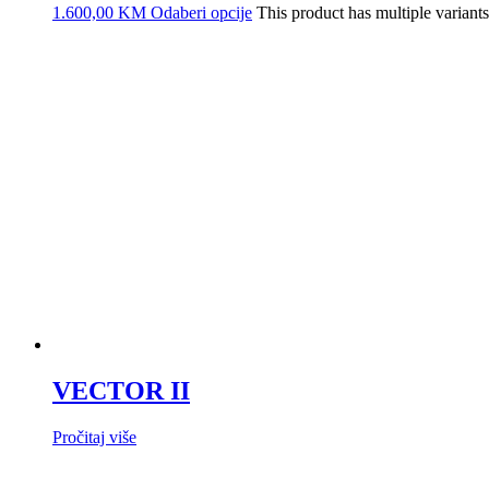
1.600,00
KM
Odaberi opcije
This product has multiple varian
VECTOR II
Pročitaj više
THUNDER GP AERO
1.200,00
KM
–
1.400,00
KM
Price range: 1.200,00 KM throu
DRAGON
960,00
KM
–
1.000,00
KM
Price range: 960,00 KM through 
VECTOR II CARBON
760,00
KM
–
800,00
KM
Price range: 760,00 KM through 80