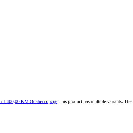
OTO AB
! LS2.ba je tvoj direktni izvor za: #kacigezamotor, #jakneza
sigurnost, performanse i moderan dizajn.