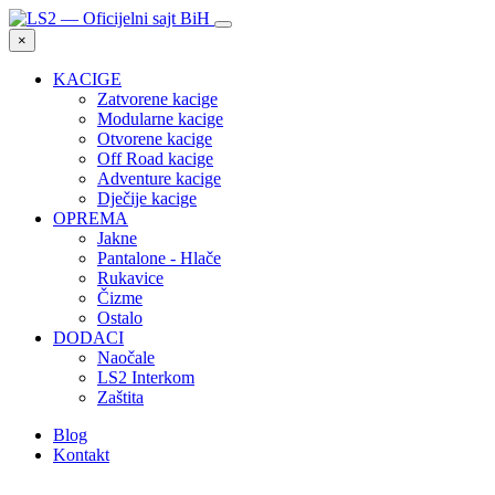
×
KACIGE
Zatvorene kacige
Modularne kacige
Otvorene kacige
Off Road kacige
Adventure kacige
Dječije kacige
OPREMA
Jakne
Pantalone - Hlače
Rukavice
Čizme
Ostalo
DODACI
Naočale
LS2 Interkom
Zaštita
Blog
Kontakt