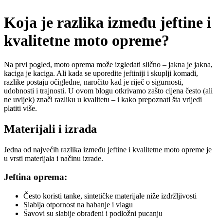
Koja je razlika između jeftine i
kvalitetne moto opreme?
Na prvi pogled, moto oprema može izgledati slično – jakna je jakna,
kaciga je kaciga. Ali kada se uporedite jeftiniji i skuplji komadi,
razlike postaju očigledne, naročito kad je riječ o sigurnosti,
udobnosti i trajnosti. U ovom blogu otkrivamo zašto cijena često (ali
ne uvijek) znači razliku u kvalitetu – i kako prepoznati šta vrijedi
platiti više.
Materijali i izrada
Jedna od najvećih razlika između jeftine i kvalitetne moto opreme je
u vrsti materijala i načinu izrade.
Jeftina oprema:
Često koristi tanke, sintetičke materijale niže izdržljivosti
Slabija otpornost na habanje i vlagu
Šavovi su slabije obrađeni i podložni pucanju