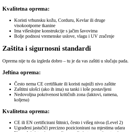
Kvalitetna oprema:
Koristi vrhunsku kožu, Corduru, Kevlar ili druge
visokootporne tkanine
Ima višeslojne konstrukcije s jačim šavovima
Bolje podnosi vremenske uslove, vlagu i UV zračenje
Zaštita i sigurnosni standardi
Oprema nije tu da izgleda dobro – tu je da vas zaštiti u slučaju pada.
Jeftina oprema:
Često nema CE certifikate ili koristi najniži nivo zaštite
Zaštitni ulošci (ako ih ima) su tanki i loše postavljeni
Nedovoljna pokrivenost kritičnih zona (laktovi, ramena,
koljena)
Kvalitetna oprema:
CE ili EN certificirani štitnici, često i višeg nivoa (Level 2)
Ugrađeni jastučići precizno pozicionirani na mjestima udara