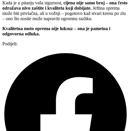
Kada je u pitanju vaša sigurnost,
cijena nije samo broj – ona često
odražava nivo zaštite i kvaliteta koji dobijate.
Jeftina oprema
može biti privlačna, ali u vožnji – pogotovo kad stvari krenu po zlu
– ono što nosite može napraviti ogromnu razliku.
Kvalitetna moto oprema nije luksuz – ona je pametna i
odgovorna odluka.
Podijeli: