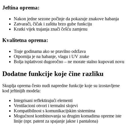
Jeftina oprema:
Nakon jedne sezone počinje da pokazuje znakove habanja
Zatvarači, čičak i zaštita brzo gube funkciju
Kratki vijek trajanja znači češću zamjenu
Kvalitetna oprema:
Traje godinama ako se pravilno održava
Otpornija je na habanje, vlagu i UV zrake
Bolja isplativost dugoročno – ne morate stalno kupovati novu
Dodatne funkcije koje čine razliku
Skuplja oprema često nudi napredne funkcije koje su izostavljene
kod jeftinijih modela:
Integrisani reflektirajući elementi
Ventilacioni otvori i termalni slojevi
Kompatibilnost s komunikacijskim sistemima
Mogućnost kombinovanja sa drugim komadima opreme iste
linije (npr. patent za spajanje jakne i pantalona)