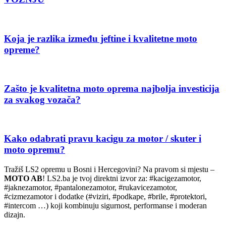
Koja je razlika između jeftine i kvalitetne moto
opreme?
Zašto je kvalitetna moto oprema najbolja investicija
za svakog vozača?
Kako odabrati pravu kacigu za motor / skuter i
moto opremu?
Tražiš LS2 opremu u Bosni i Hercegovini? Na pravom si mjestu –
MOTO AB
! LS2.ba je tvoj direktni izvor za: #kacigezamotor,
#jaknezamotor, #pantalonezamotor, #rukavicezamotor,
#cizmezamotor i dodatke (#viziri, #podkape, #brile, #protektori,
#intercom …) koji kombinuju sigurnost, performanse i moderan
dizajn.