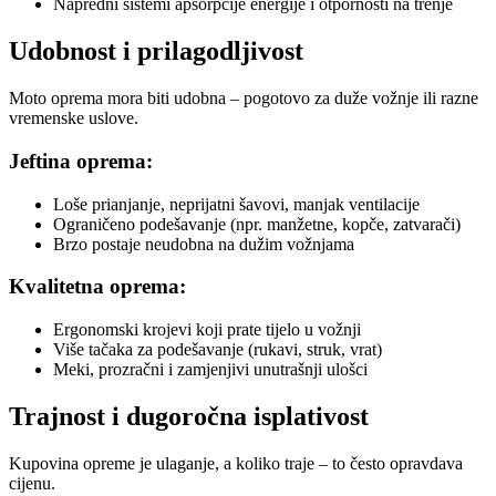
Napredni sistemi apsorpcije energije i otpornosti na trenje
Udobnost i prilagodljivost
Moto oprema mora biti udobna – pogotovo za duže vožnje ili razne
vremenske uslove.
Jeftina oprema:
Loše prianjanje, neprijatni šavovi, manjak ventilacije
Ograničeno podešavanje (npr. manžetne, kopče, zatvarači)
Brzo postaje neudobna na dužim vožnjama
Kvalitetna oprema:
Ergonomski krojevi koji prate tijelo u vožnji
Više tačaka za podešavanje (rukavi, struk, vrat)
Meki, prozračni i zamjenjivi unutrašnji ulošci
Trajnost i dugoročna isplativost
Kupovina opreme je ulaganje, a koliko traje – to često opravdava
cijenu.