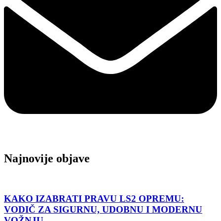
Najnovije objave
KAKO IZABRATI PRAVU LS2 OPREMU:
VODIČ ZA SIGURNU, UDOBNU I MODERNU
VOŽNJU