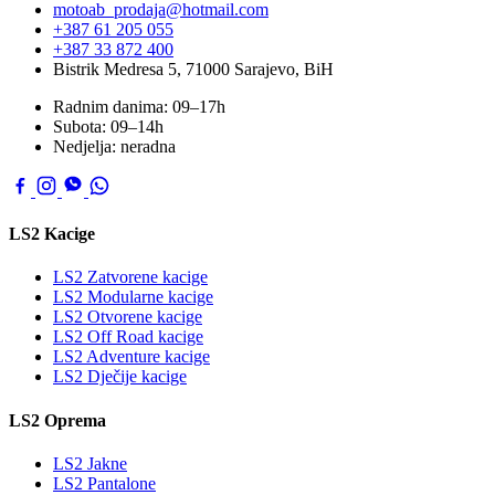
motoab_prodaja@hotmail.com
+387 61 205 055
+387 33 872 400
Bistrik Medresa 5, 71000 Sarajevo, BiH
Radnim danima: 09–17h
Subota: 09–14h
Nedjelja: neradna
LS2 Kacige
LS2 Zatvorene kacige
LS2 Modularne kacige
LS2 Otvorene kacige
LS2 Off Road kacige
LS2 Adventure kacige
LS2 Dječije kacige
LS2 Oprema
LS2 Jakne
LS2 Pantalone