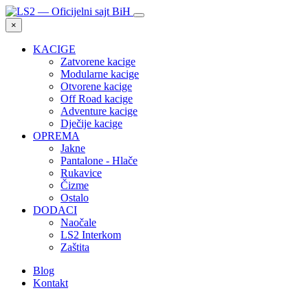
×
KACIGE
Zatvorene kacige
Modularne kacige
Otvorene kacige
Off Road kacige
Adventure kacige
Dječije kacige
OPREMA
Jakne
Pantalone - Hlače
Rukavice
Čizme
Ostalo
DODACI
Naočale
LS2 Interkom
Zaštita
Blog
Kontakt