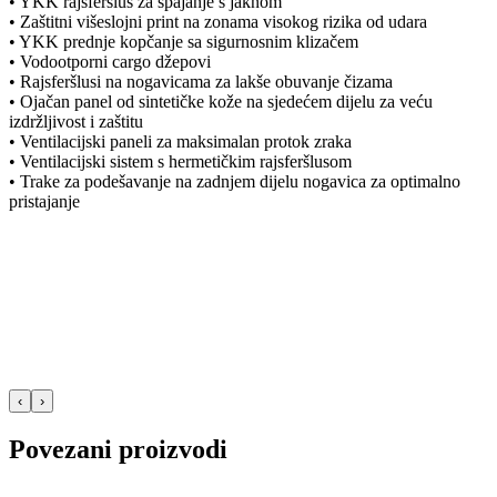
• YKK rajsferšlus za spajanje s jaknom
• Zaštitni višeslojni print na zonama visokog rizika od udara
• YKK prednje kopčanje sa sigurnosnim klizačem
• Vodootporni cargo džepovi
• Rajsferšlusi na nogavicama za lakše obuvanje čizama
• Ojačan panel od sintetičke kože na sjedećem dijelu za veću
izdržljivost i zaštitu
• Ventilacijski paneli za maksimalan protok zraka
• Ventilacijski sistem s hermetičkim rajsferšlusom
• Trake za podešavanje na zadnjem dijelu nogavica za optimalno
pristajanje
‹
›
Povezani proizvodi