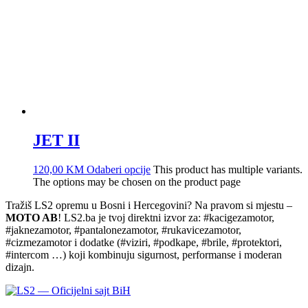
JET II
120,00
KM
Odaberi opcije
This product has multiple variants.
The options may be chosen on the product page
Tražiš LS2 opremu u Bosni i Hercegovini? Na pravom si mjestu –
MOTO AB
! LS2.ba je tvoj direktni izvor za: #kacigezamotor,
#jaknezamotor, #pantalonezamotor, #rukavicezamotor,
#cizmezamotor i dodatke (#viziri, #podkape, #brile, #protektori,
#intercom …) koji kombinuju sigurnost, performanse i moderan
dizajn.