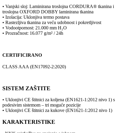
• Vanjski sloj: Laminirana troslojna CORDURA® tkanina i
troslojna OXFORD DOBBY laminirana tkanina
• Izolacija: Uklonjiva termo postava
• Rastezljiva tkanina za veću udobnost i pokretljivost
• Vodootpornost: 21.000 mm H₂O
• Prozračnost: 16.077 g/m² / 24h
CERTIFICIRANO
CLASS AAA (EN17092-2:2020)
SISTEM ZAŠTITE
• Uklonjivi CE štitnici za koljena (EN1621-1:2012 nivo 1) s
podesivim sistemom – tri moguće pozicije
• Uklonjivi CE štitnici za kukove (EN1621-1:2012 nivo 1)
KARAKTERISTIKE